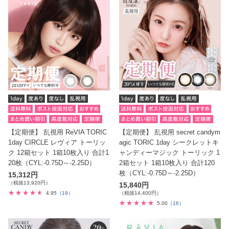
【定期便】 乱視用 ReVIA TORIC
【定期便】 乱視用 secret candym
1day CIRCLE レヴィア トーリッ
agic TORIC 1day シークレットキ
ク 12箱セット 1箱10枚入り 合計1
ャンディーマジック トーリック 1
20枚（CYL:-0.75D～-2.25D）
2箱セット 1箱10枚入り 合計120
枚（CYL:-0.75D～-2.25D）
15,312円
（税抜13,920円）
15,840円
4.95
（19）
（税抜14,400円）
5.00
（16）