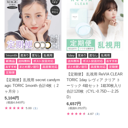
【定期便】 乱視用 ReVIA CLEAR
【定期便】乱視用 secret candym
TORIC 1day レヴィア クリア ト
agic TORIC 1month 合計4枚（ 2
ーリック 4箱セット 1箱30枚入り
ヶ月分 ）
合計120枚（CYL:-0.75D～-2.25
D）
5,104円
（税抜4,640円）
6,657円
5.00
（1）
（税抜6,052円）
4.67
（3）