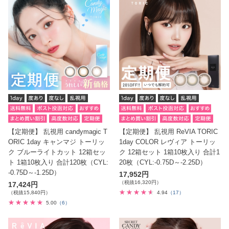
【定期便】 乱視用 candymagic T
【定期便】 乱視用 ReVIA TORIC
ORIC 1day キャンマジ トーリッ
1day COLOR レヴィア トーリッ
ク ブルーライトカット 12箱セッ
ク 12箱セット 1箱10枚入り 合計1
ト 1箱10枚入り 合計120枚（CYL:
20枚（CYL:-0.75D～-2.25D）
-0.75D～-1.25D）
17,952円
（税抜16,320円）
17,424円
（税抜15,840円）
4.94
（17）
5.00
（6）