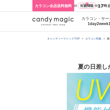
0
17
カラコン全品送料無料
当日発送
時ま
ログイン・新規会員登録
買い物カゴ
カラコン・サー
1day
2week
キャンディーマジックTOP
カラコン特集
夏
夏の日差し