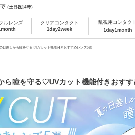
で（土日祝14時）
乱視用コンタク
クルレンズ
クリアコンタクト
1month
1day
2week
1day
1month
新商品
新商品
新商品
新商品
新商品
高含水
低
の日差しから瞳を守る♡UVカット機能付きおすすめレンズ5選
新商品
新商品
から瞳を守る♡UVカット機能付きおすす
新商品
カラコン・サークルレンズ 1day 商品一覧を
カ
クリアコンタクトレンズ 1day 商品一覧を
カ