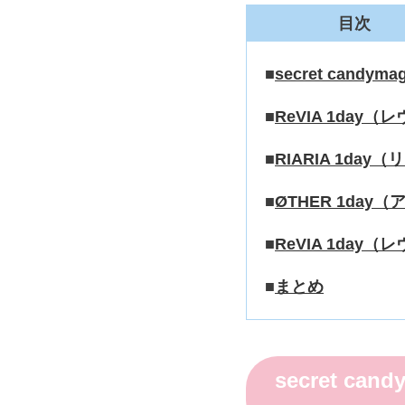
目次
secret can
ReVIA 1da
RIARIA 1d
ØTHER 1da
ReVIA 1da
まとめ
secret c