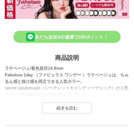
友だち追加&ID連携で200ポイント！
商品説明
ラテベージュ/着色直径14.8mm
Fabulous 1day （ファビュラス ワンデー ）ラテベージュは、ちゅ
るん感と抜け感を両立できる人気カラー。
secret candymagic（シークレットキャンディーマジック）の人気
カラーがDIA15mmにパワーアップしました。
くすみブラウンの細フチで、瞳を自然に強調しながら抜け感をプ
ラス。
メインカラーが明るすぎないので、大人かわいい雰囲気も演出で
きるカラコンです。