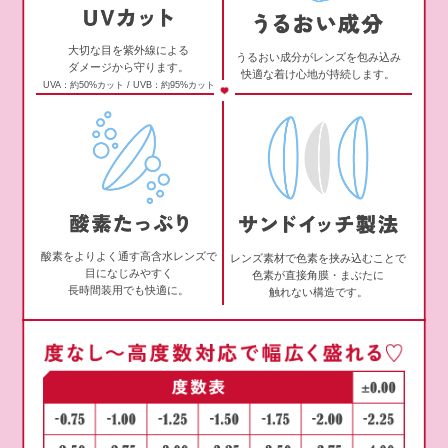
大切な目を紫外線による
うるおい成分がレンズを包み込み
ダメージから守ります。
快適な着け心地が持続します。
UVA：約50%カット / UVB：約95%カット
酸素をよりよく通す高含水レンズで
レンズ素材で色素を挟み込むことで
目になじみやすく
色素が直接角膜・まぶたに
長時間装用でも快適に。
触れない構造です。