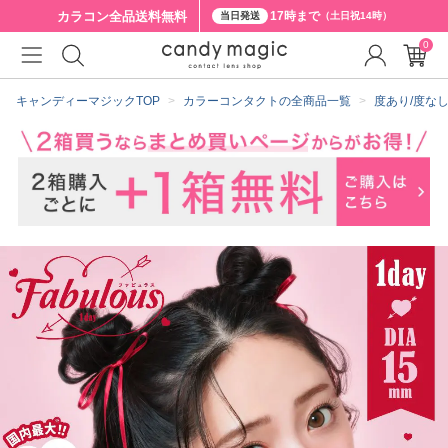
カラコン全品
送料無料
17時まで
当日発送
（土日祝14時）
0
クーポン詳細
キャンディーマジックTOP
カラーコンタクトの全商品一覧
度あり/度な