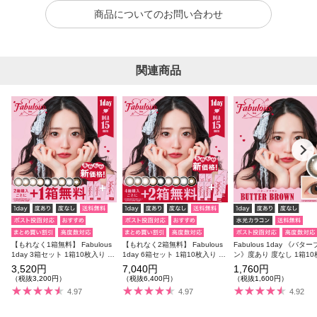
商品についてのお問い合わせ
関連商品
【もれなく1箱無料】 Fabulous
【もれなく2箱無料】 Fabulous
Fabulous 1day 《バタ
1day 3箱セット 1箱10枚入り 合
1day 6箱セット 1箱10枚入り 合
ン》度あり 度なし 1箱1
計30枚
計60枚
3,520円
7,040円
1,760円
（税抜3,200円）
（税抜6,400円）
（税抜1,600円）
4.97
4.97
4.92