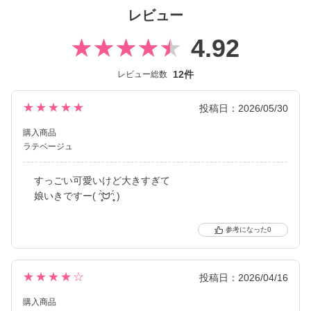
Fabulousは、鈴木愛理さんがイメージモデルを務める、レンズ直
レビュー
径15mmの大きめカラコンブランド。
ユーザーの「もっと盛りたい！」という要望にお応えし、
4.92
人気ブランド【ReVIA】【candymagic】【secret candymagic】
から厳選した人気カラーをDIA15mmにサイズアップしています。
12件
レビュー総数
これまで1monthのみの展開だったFabulousは、2025年に大幅リ
ニューアル。
★★★★★
投稿日：2026/05/30
パッケージとロゴを一新し、さらに待望の Fabulous 1day が新登
購入商品
場しました。
ラテベージュ
1dayシリーズの着色直径は全カラー共通で国内最大※の14.8m
m。
すっごい可愛いけど大きすぎて
レンズサイズだけでなく着色直径の大きさにもこだわり、圧倒的
娘いきですー( ᵔ̥̥̀ᗢᵔ̥̥́ )
な盛れ感を叶えます。
定番のデカ目レンズや、今っぽいちゅるんと可愛く魅せるレン
ズ、ナチュラルに盛れるレンズなど
0
「もっと盛りたい！」という欲を満たす充実のカラーラインナッ
プです。
★★★★☆
投稿日：2026/04/16
※日本国内承認着色直径において、2025年5月27日時点 自社調べ
購入商品