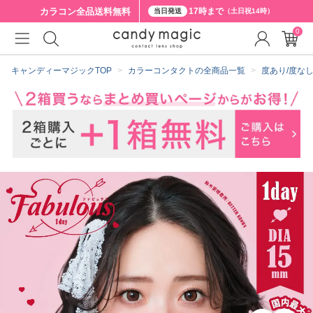
カラコン全品
送料無料
17時まで
当日発送
（土日祝14時）
0
クーポン詳細
キャンディーマジックTOP
カラーコンタクトの全商品一覧
度あり/度な