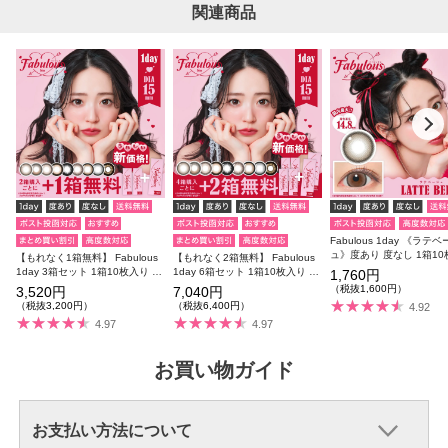
関連商品
Fabulous 1day 《ラテ
ュ》度あり 度なし 1箱1
【もれなく1箱無料】 Fabulous
【もれなく2箱無料】 Fabulous
1day 3箱セット 1箱10枚入り 合
1day 6箱セット 1箱10枚入り 合
1,760円
計30枚
計60枚
（税抜1,600円）
3,520円
7,040円
（税抜3,200円）
（税抜6,400円）
4.92
4.97
4.97
お買い物ガイド
お支払い方法について