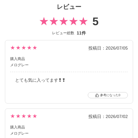
Fabulousは、鈴木愛理さんがイメージモデルを務める、レンズ直
レビュー
径15mmの大きめカラコンブランド。
ユーザーの「もっと盛りたい！」という要望にお応えし、
5
人気ブランド【ReVIA】【candymagic】【secret candymagic】
から厳選した人気カラーをDIA15mmにサイズアップしています。
11件
レビュー総数
これまで1monthのみの展開だったFabulousは、2025年に大幅リ
ニューアル。
★★★★★
投稿日：2026/07/05
パッケージとロゴを一新し、さらに待望の Fabulous 1day が新登
購入商品
場しました。
メログレー
1dayシリーズの着色直径は全カラー共通で国内最大※の14.8m
m。
とても気に入ってます❢❢
レンズサイズだけでなく着色直径の大きさにもこだわり、圧倒的
な盛れ感を叶えます。
定番のデカ目レンズや、今っぽいちゅるんと可愛く魅せるレン
0
ズ、ナチュラルに盛れるレンズなど
「もっと盛りたい！」という欲を満たす充実のカラーラインナッ
プです。
★★★★★
投稿日：2026/07/02
購入商品
※日本国内承認着色直径において、2025年5月27日時点 自社調べ
メログレー