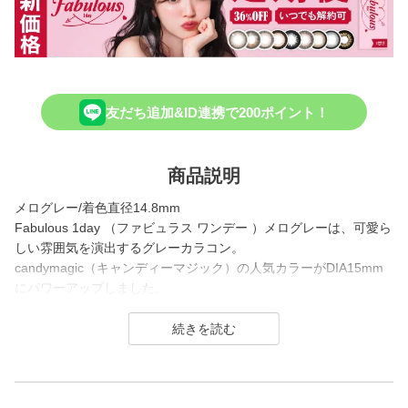
友だち追加&ID連携で200ポイント！
商品説明
メログレー/着色直径14.8mm
Fabulous 1day （ファビュラス ワンデー ）メログレーは、可愛ら
しい雰囲気を演出するグレーカラコン。
candymagic（キャンディーマジック）の人気カラーがDIA15mm
にパワーアップしました。
細フチが瞳を強調し、クリっとした印象の透明感ある瞳を演出し
ます。
一度付けると他のレンズに移れない、という声も多い人気のグレ
ーカラコンです。