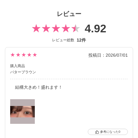
Fabulousは、鈴木愛理さんがイメージモデルを務める、レンズ直
径15mmの大きめカラコンブランド。
レビュー
ユーザーの「もっと盛りたい！」という要望にお応えし、
人気ブランド【ReVIA】【candymagic】【secret candymagic】
4.92
から厳選した人気カラーをDIA15mmにサイズアップしています。
12件
レビュー総数
これまで1monthのみの展開だったFabulousは、2025年に大幅リ
ニューアル。
パッケージとロゴを一新し、さらに待望の Fabulous 1day が新登
★★★★★
投稿日：2026/07/01
場しました。
購入商品
1dayシリーズの着色直径は全カラー共通で国内最大※の14.8m
バターブラウン
m。
レンズサイズだけでなく着色直径の大きさにもこだわり、圧倒的
結構大きめ！盛れます！
な盛れ感を叶えます。
定番のデカ目レンズや、今っぽいちゅるんと可愛く魅せるレン
ズ、ナチュラルに盛れるレンズなど
「もっと盛りたい！」という欲を満たす充実のカラーラインナッ
プです。
※日本国内承認着色直径において、2025年5月27日時点 自社調べ
0