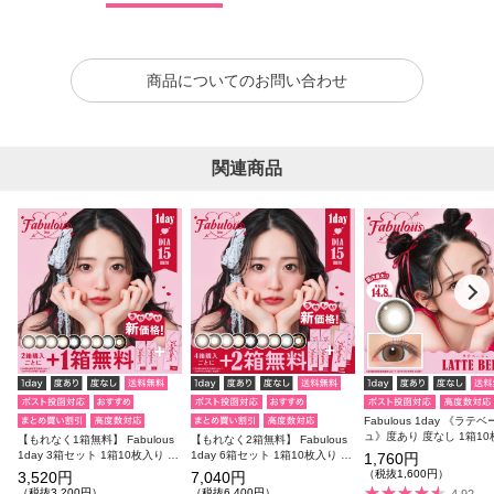
商品についてのお問い合わせ
関連商品
Fabulous 1day 《ラテ
ュ》度あり 度なし 1箱1
【もれなく1箱無料】 Fabulous
【もれなく2箱無料】 Fabulous
1day 3箱セット 1箱10枚入り 合
1day 6箱セット 1箱10枚入り 合
1,760円
計30枚
計60枚
（税抜1,600円）
3,520円
7,040円
（税抜3,200円）
（税抜6,400円）
4.92