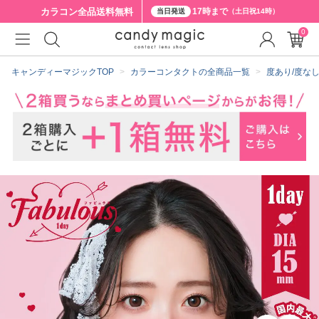
カラコン全品
送料無料
17時まで
当日発送
（土日祝14時）
0
クーポン詳細
キャンディーマジックTOP
カラーコンタクトの全商品一覧
度あり/度な