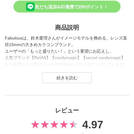
友だち追加&ID連携で200ポイント！
商品説明
Fabulousは、鈴木愛理さんがイメージモデルを務める、レンズ直
径15mmの大きめカラコンブランド。
ユーザーの「もっと盛りたい！」という要望にお応えし、
人気ブランド【ReVIA】【candymagic】【secret candymagic】
から厳選した人気カラーをDIA15mmにサイズアップしています。
これまで1monthのみの展開だったFabulousは、2025年に大幅リ
ニューアル。
パッケージとロゴを一新し、さらに待望の Fabulous 1day が新登
場しました。
1dayシリーズの着色直径は全カラー共通で国内最大※の14.8m
レビュー
m。
レンズサイズだけでなく着色直径の大きさにもこだわり、圧倒的
4.97
な盛れ感を叶えます。
定番のデカ目レンズや、今っぽいちゅるんと可愛く魅せるレン