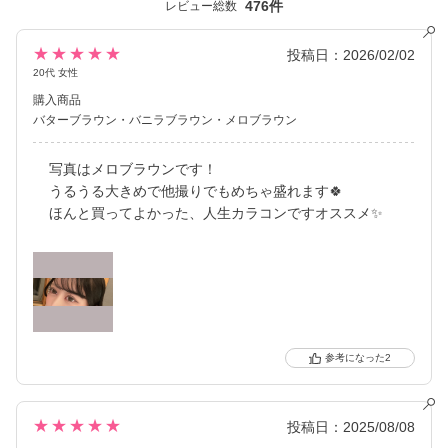
476件
レビュー総数
ズ、ナチュラルに盛れるレンズなど
「もっと盛りたい！」という欲を満たす充実のカラーラインナッ
プです。
★★★★★
投稿日：2026/02/02
20代 女性
※日本国内承認着色直径において、2025年5月27日時点 自社調べ
購入商品
バターブラウン
バニラブラウン
メロブラウン
写真はメロブラウンです！
うるうる大きめで他撮りでもめちゃ盛れます🍀
ほんと買ってよかった、人生カラコンですオススメ✨
2
★★★★★
投稿日：2025/08/08