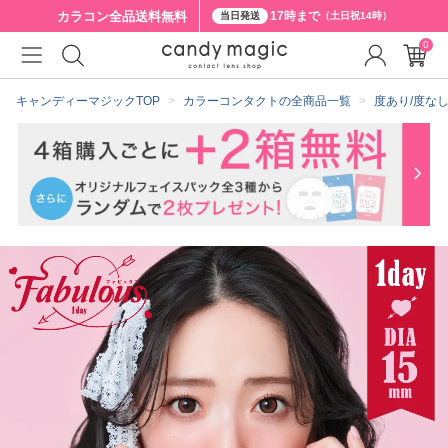
カラコン全品
送料無料
17時まで
当日発送
（土日祝14時）
0
クーポン詳細
キャンディーマジックTOP
カラーコンタクトの全商品一覧
度あり/度な