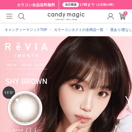
カラコン全品
送料無料
17時まで
当日発送
（土日祝14時）
0
クーポン詳細
キャンディーマジックTOP
カラーコンタクトの全商品一覧
度あり/度な