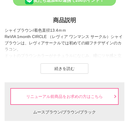
友だち追加&ID連携で200ポイント！
商品説明
シャイブラウン/着色直径13.4ｍｍ
ReVIA 1month CIRCLE （レヴィア ワンマンス サークル）シャイ
ブラウンは、レヴィアサークルでは初めての細フチデザインのカ
ラコン。
ドットのブラウンカラーがナチュラルになじみ、瞳にツヤ感と立
体感をプラスしてくれます。
着色直径は13.4ｍｍで、可愛らしい印象を叶える秘密のブラウン
です。
ReVIA は2016年に誕生した、「洗練」と「幅広い年齢層に愛され
ること」をコンセプトにしたコンタクトレンズブランド。
リニューアル前商品をお求めの方はこちら
1day（ワンデー）／1month（ワンマンス）／CLEAR（クリア）
ムースブラウン/ブラウン/ブラック
／Blue Light Barrier（ブルーライトバリア）／TORIC（トーリッ
ク） といった幅広いシリーズを展開しており、その中でもカラー
コンタクトレンズには、“大人美的サイズ”の、大きすぎず小さすぎ