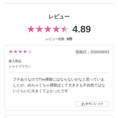
ない絶妙なレンズサイズを採用することで ナチュラルでありなが
らも印象的な瞳を演出します。
レビュー
2026年には、ブランド誕生から10周年を迎えるにあたり、新イメ
ージモデルにKIM CHAEWON（キム・チェウォン）さんが就任
4.89
し、イメージを一新しました。
9件
レビュー総数
新シリーズとして、CLEAR 2week（クリアツーウィーク）／CLE
AR TORIC（クリアトーリック）も誕生し、さらに充実したライ
★★★★☆
投稿日：2026/08/03
ンナップに。
裸眼風のナチュラルデザインから、さりげなく盛れるタイプ、普
購入商品
段使いに最適なサークルレンズ、クリアコンタクトレンズまで、
シャイブラウン
豊富なバリエーションで多くの方々の瞳に寄り添い続けていま
す。
フチありなのでThe裸眼にはならないかなと思っていま
したが、めちゃくちゃ裸眼ぽくて大きさも不自然ではな
いぐらいに大きくてよかったです
0