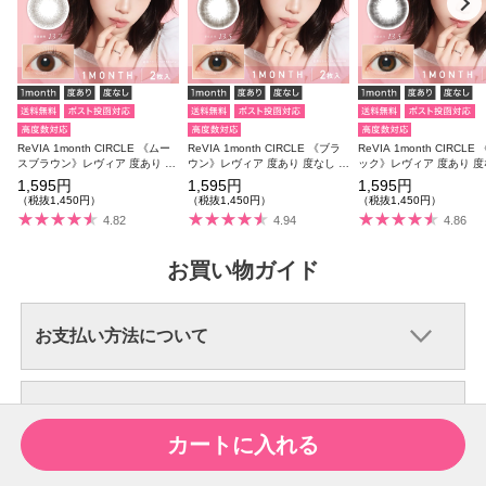
ReVIA 1month CIRCLE 《ムー
ReVIA 1month CIRCLE 《ブラ
ReVIA 1month CIRCLE
スブラウン》レヴィア 度あり 度
ウン》レヴィア 度あり 度なし 1
ック》レヴィア 度あり 度
なし 1箱2枚入り
箱2枚入り
箱2枚入り
1,595円
1,595円
1,595円
（税抜1,450円）
（税抜1,450円）
（税抜1,450円）
4.82
4.94
4.86
お買い物ガイド
お支払い方法について
配送・送料について
カートに入れる