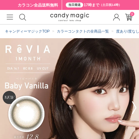
カラコン全品
送料無料
17時まで
当日発送
（土日祝14時）
0
クーポン詳細
キャンディーマジックTOP
カラーコンタクトの全商品一覧
度あり/度な