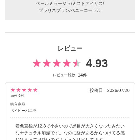
ペールミラージュ/ミストアイリス/
2026年には、ブランド誕生から10周年を迎えるにあたり、新イメ
プラリネブラン/ペニーコーラル
ージモデルにKIM CHAEWON（キム・チェウォン）さんが就任
し、イメージを一新しました。
新シリーズとして、CLEAR 2week（クリアツーウィーク）／CLE
AR TORIC（クリアトーリック）も誕生し、さらに充実したライ
レビュー
ンナップに。
裸眼風のナチュラルデザインから、さりげなく盛れるタイプ、普
4.93
段使いに最適なサークルレンズ、クリアコンタクトレンズまで、
豊富なバリエーションで多くの方々の瞳に寄り添い続けていま
14件
レビュー総数
す。
★★★★★
投稿日：2026/07/20
10代 女性
購入商品
ベイビーバニラ
着色直径が12.8で小さいので黒目が大きくなったみたい
なナチュラル加減です。なのに縁があるからつけてる感
じはあって可愛いです！ずっとリピしてます！