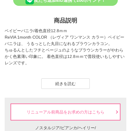
友だち追加&ID連携で200ポイント！
商品説明
ベイビーバニラ/着色直径12.8ｍｍ
ReVIA 1month COLOR （レヴィア ワンマンス カラー）ベイビー
バニラは、 うるっとした丸目になれるブラウンカラコン。
ちゅるんとしたフチとベージュのようなブラウンカラーがやわら
かく色素薄い印象に。 着色直径は12.8ｍｍで普段使いもしやすい
レンズです。
ReVIA は2016年に誕生した、「洗練」と「幅広い年齢層に愛され
ること」をコンセプトにしたコンタクトレンズブランド。
続きを読む
1day（ワンデー）／1month（ワンマンス）／CLEAR（クリア）
／Blue Light Barrier（ブルーライトバリア）／TORIC（トーリッ
ク） といった幅広いシリーズを展開しており、その中でもカラー
リニューアル前商品をお求めの方はこちら
コンタクトレンズには、“大人美的サイズ”の、大きすぎず小さすぎ
ない絶妙なレンズサイズを採用することで ナチュラルでありなが
らも印象的な瞳を演出します。
ノスタルジア/ビアンカ/ヘイリー/