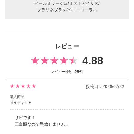
らも印象的な瞳を演出します。
ペールミラージュ/ミストアイリス/
プラリネブラン/ペニーコーラル
2026年には、ブランド誕生から10周年を迎えるにあたり、新イメ
ージモデルにKIM CHAEWON（キム・チェウォン）さんが就任
し、イメージを一新しました。
新シリーズとして、CLEAR 2week（クリアツーウィーク）／CLE
レビュー
AR TORIC（クリアトーリック）も誕生し、さらに充実したライ
ンナップに。
4.88
裸眼風のナチュラルデザインから、さりげなく盛れるタイプ、普
段使いに最適なサークルレンズ、クリアコンタクトレンズまで、
25件
レビュー総数
豊富なバリエーションで多くの方々の瞳に寄り添い続けていま
す。
★★★★★
投稿日：2026/07/22
購入商品
メルティモア
リピです！
三白眼なので手放せません！