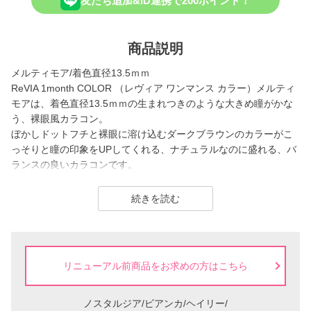
友だち追加&ID連携で200ポイント！
商品説明
メルティモア/着色直径13.5ｍｍ
ReVIA 1month COLOR （レヴィア ワンマンス カラー）メルティ
モアは、着色直径13.5ｍｍの生まれつきのような大きめ瞳がかな
う、裸眼風カラコン。
ぼかしドットフチと裸眼に溶け込むダークブラウンのカラーがこ
っそりと瞳の印象をUPしてくれる、ナチュラルなのに盛れる、バ
ランスの良いカラコンです。
ReVIA は2016年に誕生した、「洗練」と「幅広い年齢層に愛され
続きを読む
ること」をコンセプトにしたコンタクトレンズブランド。
1day（ワンデー）／1month（ワンマンス）／CLEAR（クリア）
／Blue Light Barrier（ブルーライトバリア）／TORIC（トーリッ
リニューアル前商品をお求めの方はこちら
ク） といった幅広いシリーズを展開しており、その中でもカラー
コンタクトレンズには、“大人美的サイズ”の、大きすぎず小さすぎ
ない絶妙なレンズサイズを採用することで ナチュラルでありなが
ノスタルジア/ビアンカ/ヘイリー/