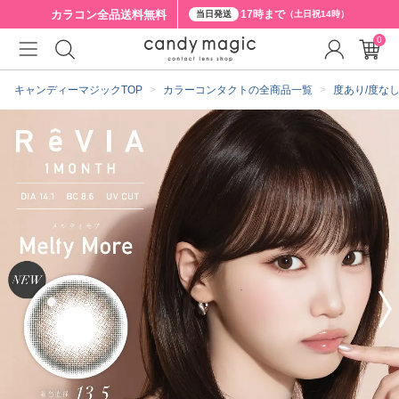
カラコン全品
送料無料
17時まで
当日発送
（土日祝14時）
0
クーポン詳細
キャンディーマジックTOP
カラーコンタクトの全商品一覧
度あり/度な