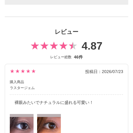
らも印象的な瞳を演出します。
2026年には、ブランド誕生から10周年を迎えるにあたり、新イメ
ージモデルにKIM CHAEWON（キム・チェウォン）さんが就任
し、イメージを一新しました。
レビュー
新シリーズとして、CLEAR 2week（クリアツーウィーク）／CLE
4.87
AR TORIC（クリアトーリック）も誕生し、さらに充実したライ
ンナップに。
46件
レビュー総数
裸眼風のナチュラルデザインから、さりげなく盛れるタイプ、普
段使いに最適なサークルレンズ、クリアコンタクトレンズまで、
★★★★★
投稿日：2026/07/23
豊富なバリエーションで多くの方々の瞳に寄り添い続けていま
す。
購入商品
ラスタージェム
裸眼みたいでナチュラルに盛れる可愛い！