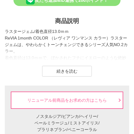
友だち追加&ID連携で200ポイント！
商品説明
ラスタージェム/着色直径13.0ｍｍ
ReVIA 1month COLOR （レヴィア ワンマンス カラー）ラスター
ジェムは、やわらかくトーンチェンジできるシリーズ人気NO.2カ
ラー。
着色直径は13.0ｍｍで、ぼかされたフチにイエローのような絶妙
なニュアンスカラーが加わることで瞳を綺麗に見せてくれます。
透明感のある、色素薄い瞳になれるカラコンです。
ReVIA は2016年に誕生した、「洗練」と「幅広い年齢層に愛され
ること」をコンセプトにしたコンタクトレンズブランド。
リニューアル前商品をお求めの方はこちら
1day（ワンデー）／1month（ワンマンス）／CLEAR（クリア）
／Blue Light Barrier（ブルーライトバリア）／TORIC（トーリッ
ノスタルジア/ビアンカ/ヘイリー/
ク） といった幅広いシリーズを展開しており、その中でもカラー
ペールミラージュ/ミストアイリス/
コンタクトレンズには、“大人美的サイズ”の、大きすぎず小さすぎ
プラリネブラン/ペニーコーラル
ない絶妙なレンズサイズを採用することで ナチュラルでありなが