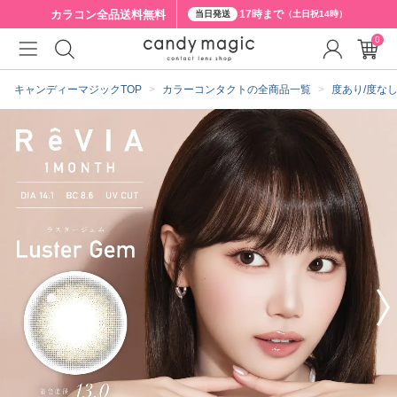
カラコン全品
送料無料
17時まで
当日発送
（土日祝14時）
0
クーポン詳細
キャンディーマジックTOP
カラーコンタクトの全商品一覧
度あり/度な