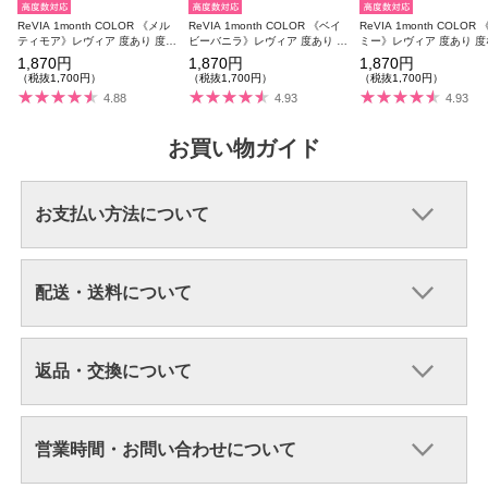
ReVIA 1month COLOR 《メル
ReVIA 1month COLOR 《ベイ
ReVIA 1month COLOR
ティモア》レヴィア 度あり 度な
ビーバニラ》レヴィア 度あり 度
ミー》レヴィア 度あり 度
し 1箱2枚入り
なし 1箱2枚入り
箱2枚入り
1,870円
1,870円
1,870円
（税抜1,700円）
（税抜1,700円）
（税抜1,700円）
4.88
4.93
4.93
お買い物ガイド
お支払い方法について
配送・送料について
返品・交換について
営業時間・お問い合わせについて