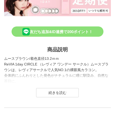
友だち追加&ID連携で200ポイント！
商品説明
ムースブラウン/着色直径13.2ｍｍ
ReVIA 1day CIRCLE （レヴィア ワンデー サークル）ムースブラ
ウンは、レヴィアサークルで人気NO.1の裸眼風カラコン。
全体的にふんわりとした発色がナチュラルに瞳に馴染み、自然な
茶目に。
自然にサイズアップしながら、瞳の印象を整えてくれます。
1day（ワンデー）／1month（ワンマンス）／CLEAR（クリア）
／Blue Light Barrier（ブルーライトバリア）／TORIC（トーリッ
ク） といった幅広いシリーズを展開しており、その中でもカラー