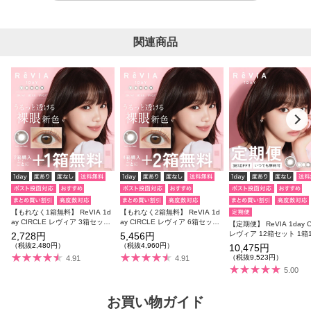
関連商品
【もれなく1箱無料】 ReVIA 1d
【もれなく2箱無料】 ReVIA 1d
ay CIRCLE レヴィア 3箱セット
ay CIRCLE レヴィア 6箱セット
【定期便】 ReVIA 1day C
1箱10枚入り 合計30枚
1箱10枚入り 合計60枚
レヴィア 12箱セット 1箱
2,728円
5,456円
り 合計120枚
（税抜2,480円）
（税抜4,960円）
10,475円
（税抜9,523円）
4.91
4.91
5.00
お買い物ガイド