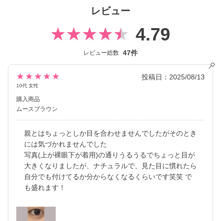
コンタクトレンズには、“大人美的サイズ”の、大きすぎず小さすぎ
レビュー
ない絶妙なレンズサイズを採用することでナチュラルでありなが
らも印象的な瞳を演出します。
4.79
2026年には、ブランド誕生から10周年を迎えるにあたり、新イメ
47件
レビュー総数
ージモデルに KIM CHAEWON（キム・チェウォン）さんが就任
し、イメージを一新しました。
新シリーズとして、CLEAR 2week（クリアツーウィーク）／CLE
★★★★★
投稿日：2025/08/13
AR TORIC（クリアトーリック）も誕生し、さらに充実したライ
10代 女性
ンナップに。
購入商品
裸眼風のナチュラルデザインから、さりげなく盛れるタイプ、普
ムースブラウン
段使いに最適なサークルレンズ、クリアコンタクトレンズまで、
豊富なバリエーションで多くの方々の瞳に寄り添い続けていま
親とはちょっとしか目を合わせませんでしたがそのとき
す。
には気づかれませんでした
写真(上が裸眼下が着用)の通りうるうるでちょっと目が
大きくなりましたが、ナチュラルで、見た目に慣れたら
自分でも付けてるか分からなくなるくらいです笑笑 で
も盛れます！