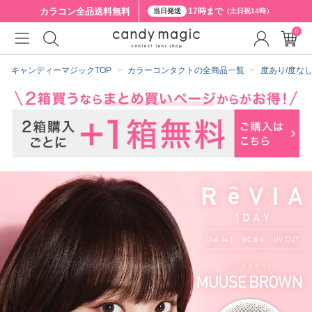
カラコン全品
送料無料
17時まで
当日発送
（土日祝14時）
0
クーポン詳細
キャンディーマジックTOP
カラーコンタクトの全商品一覧
度あり/度な