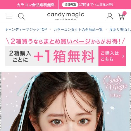
カラコン全品
送料無料
17時まで
当日発送
（土日祝14時）
0
クーポン詳細
キャンディーマジックTOP
カラーコンタクトの全商品一覧
度あり/度な