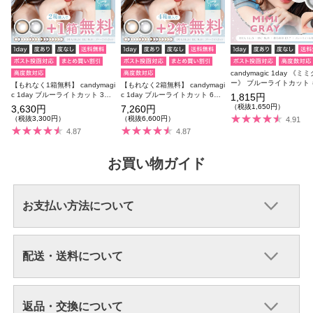
candymagic 1day 《ミ
ー》 ブルーライトカット
【もれなく1箱無料】 candymagi
【もれなく2箱無料】 candymagi
マジ 度あり 度なし 1箱1
c 1day ブルーライトカット 3箱
c 1day ブルーライトカット 6箱
1,815円
【リニューアル前商品】
セット 1箱10枚入り 合計30枚
セット 1箱10枚入り 合計60枚
（税抜1,650円）
3,630円
7,260円
【リニューアル前商品】
【リニューアル前商品】
（税抜3,300円）
（税抜6,600円）
4.91
4.87
4.87
お買い物ガイド
お支払い方法について
配送・送料について
返品・交換について