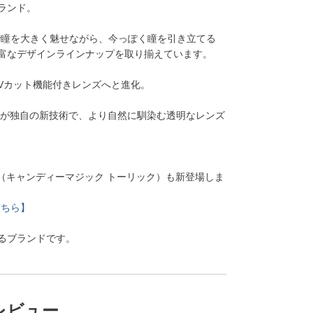
ランド。
ンズで瞳を大きく魅せながら、今っぽく瞳を引き立てる
富なデザインラインナップを取り揃えています。
UVカット機能付きレンズへと進化。
能が独自の新技術で、より自然に馴染む透明なレンズ
toric（キャンディーマジック トーリック）も新登場しま
はこちら】
るブランドです。
レビュー