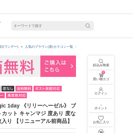
ト
含水
日(ワンデー)
人気のブラウン(茶)カラコン一覧
着色直径：13.8mm
candymag
絞込み検索
0
買い物カゴ
ログイン
-
agic 1day 《リリーヘーゼル》 ブ
ポイント
カット キャンマジ 度あり 度な
0枚入り 【リニューアル前商品】
お気に入り
見る
乱視用カラコン 1month商品一覧を見る
乱視用カラコン 1day商品一覧を見る
乱視用カラコン 1day商品一覧を見る
ラコン・サークルレンズ 2week商品一覧を見る
クリアコンタクトレンズ 2week 商品一覧を見る
見る
乱視用カラコン 1day商品一覧を見る
ラコン・サークルレンズ 1month商品一覧を見る