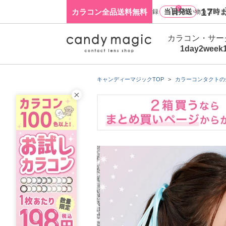
0
17
カラコン全品送料無料
当日発送
時ま
ログイン・新規会員登録
買い物カゴ
カラコン・サー
1day
2week
キャンディーマジックTOP
カラーコンタクトの