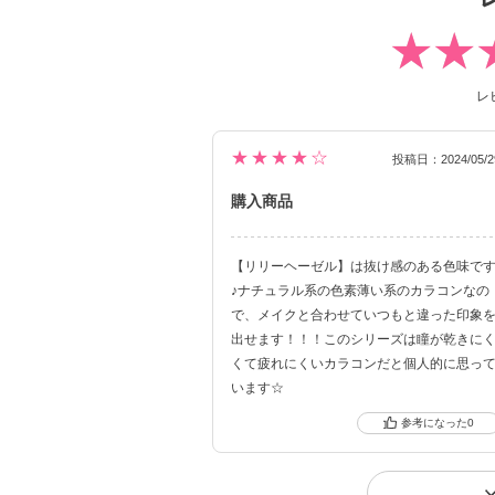
レ
★★★★☆
投稿日：2024/05/2
購入商品
【リリーヘーゼル】は抜け感のある色味で
♪ナチュラル系の色素薄い系のカラコンなの
で、メイクと合わせていつもと違った印象
出せます！！！このシリーズは瞳が乾きに
くて疲れにくいカラコンだと個人的に思っ
います☆
0