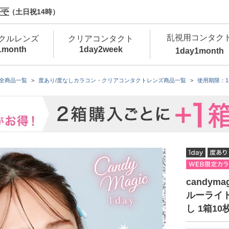
で（土日祝14時）
乱視用コンタク
クルレンズ
クリアコンタクト
1month
1day
2week
1day
1month
新商品
新商品
新商品
新商品
新商品
高含水
低
全商品一覧
度あり/度なしカラコン・クリアコンタクトレンズ商品一覧
使用期限：1
新商品
新商品
新商品
candym
ルーライト
し 1箱1
カラコン・サークルレンズ 1day 商品一覧を
カ
クリアコンタクトレンズ 1day 商品一覧を
カ