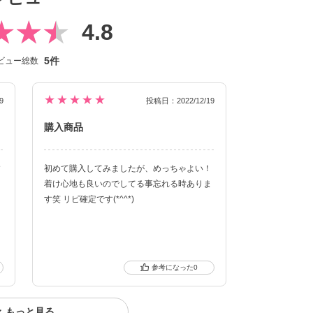
4.8
5件
ビュー総数
クーポン詳細
★★★★★
9
投稿日：2022/12/19
購入商品
す
初めて購入してみましたが、めっちゃよい！
着け心地も良いのでしてる事忘れる時ありま
を
す笑 リピ確定です(*^^*)
く
て
0
もっと見る