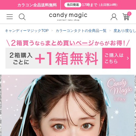
カラコン全品
送料無料
17時まで
当日発送
（土日祝14時）
0
クーポン詳細
キャンディーマジックTOP
カラーコンタクトの全商品一覧
度あり/度な