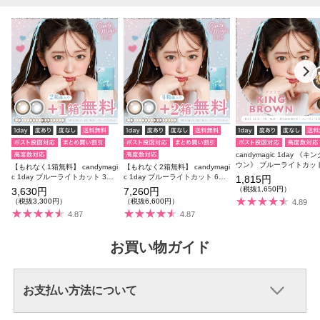
candymagic 1day 《キ
ウン》 ブルーライトカッ
【もれなく1箱無料】 candymagi
【もれなく2箱無料】 candymagi
ンマジ 度あり 度なし 1箱
c 1day ブルーライトカット 3箱
c 1day ブルーライトカット 6箱
1,815円
り 【リニューアル前商品
セット 1箱10枚入り 合計30枚
セット 1箱10枚入り 合計60枚
（税抜1,650円）
3,630円
7,260円
【リニューアル前商品】
【リニューアル前商品】
（税抜3,300円）
（税抜6,600円）
4.89
4.87
4.87
お買い物ガイド
お支払い方法について