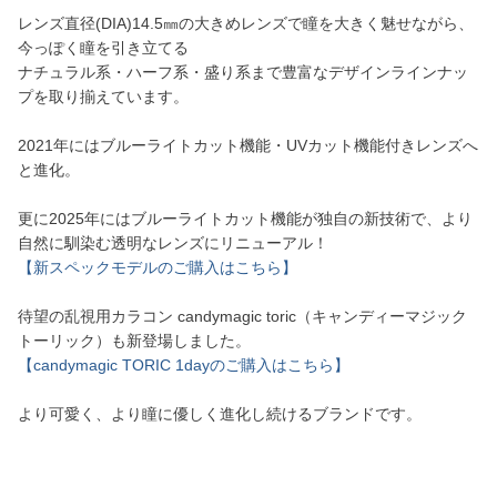
レンズ直径(DIA)14.5㎜の大きめレンズで瞳を大きく魅せながら、
今っぽく瞳を引き立てる
ナチュラル系・ハーフ系・盛り系まで豊富なデザインラインナッ
プを取り揃えています。
2021年にはブルーライトカット機能・UVカット機能付きレンズへ
と進化。
更に2025年にはブルーライトカット機能が独自の新技術で、より
自然に馴染む透明なレンズにリニューアル！
【新スペックモデルのご購入はこちら】
待望の乱視用カラコン candymagic toric（キャンディーマジック
トーリック）も新登場しました。
【candymagic TORIC 1dayのご購入はこちら】
より可愛く、より瞳に優しく進化し続けるブランドです。