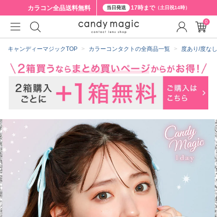
カラコン全品
送料無料
17時まで
当日発送
（土日祝14時）
0
クーポン詳細
キャンディーマジックTOP
カラーコンタクトの全商品一覧
度あり/度な