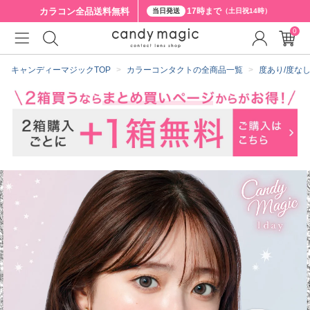
カラコン全品
送料無料
17時まで
当日発送
（土日祝14時）
0
クーポン詳細
キャンディーマジックTOP
カラーコンタクトの全商品一覧
度あり/度な