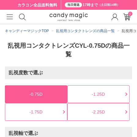
カラコン全品
送料無料
17時まで
当日発送
（土日祝14時）
0
キャンディーマジックTOP
乱視用コンタクトレンズの商品一覧
乱視用コン
乱視用コンタクトレンズCYL-0.75Dの商品一
覧
乱視度数で選ぶ
-0.75D
-1.25D
-1.75D
-2.25D
乱視軸で選ぶ