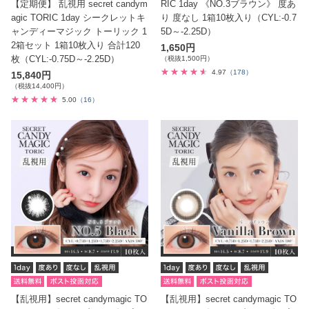
【定期便】 乱視用 secret candym
RIC 1day 《NO.3ブラウン》 度あ
agic TORIC 1day シークレットキ
り 度なし 1箱10枚入り（CYL:-0.7
ャンディーマジック トーリック 1
5D～-2.25D）
2箱セット 1箱10枚入り 合計120
1,650円
枚（CYL:-0.75D～-2.25D）
（税抜1,500円）
4.97
（178）
15,840円
（税抜14,400円）
5.00
（16）
【乱視用】secret candymagic TO
【乱視用】secret candymagic TO