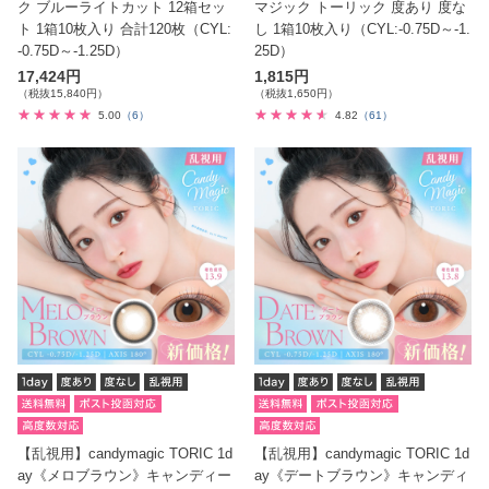
ク ブルーライトカット 12箱セッ
マジック トーリック 度あり 度な
ト 1箱10枚入り 合計120枚（CYL:
し 1箱10枚入り（CYL:-0.75D～-1.
-0.75D～-1.25D）
25D）
17,424円
1,815円
（税抜15,840円）
（税抜1,650円）
5.00
（6）
4.82
（61）
【乱視用】candymagic TORIC 1d
【乱視用】candymagic TORIC 1d
ay《メロブラウン》キャンディー
ay《デートブラウン》キャンディ