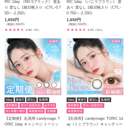
RIC 1day 《NO.5ブラック》 度あ
RIC 1day 《バニラブラウン》 度
り 度なし 1箱10枚入り（CYL:-0.7
あり 度なし 1箱10枚入り（CYL:-
5D～-2.25D）
0.75D～-2.25D）
1,650円
1,650円
（税抜1,500円）
（税抜1,500円）
4.94
（93）
4.93
（461）
【定期便】 乱視用 candymagic T
【乱視用】candymagic TORIC 1d
ORIC 1day キャンマジ トーリッ
ay《ミミブラウン》キャンディー