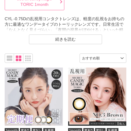
TORIC 1month
CYL -0.75Dの乱視用コンタクトレンズは、軽度の乱視をお持ちの
方に最適なワンデータイプのトーリックレンズです。日常生活で
「なんとなく見えづらい」「夜間の視界がぼやける」といった軽
い症状でお悩みの方も、このレンズを使用することで驚くほどク
続きを読む
リアな視界を体験できます。-0.75Dは乱視矯正の入門度数とし
て、初めて乱視用コンタクトを試される方にもおすすめです。ワ
ンデータイプなので毎日清潔なレンズを使用でき、ケアの手間も
かかりません。ナチュラルな瞳からトレンド感のあるデザインま
で、豊富なカラーバリエーションをご用意。その日の気分やシー
ンに合わせて選べるのも大きな魅力です。軽度の乱視だからこ
そ、早めの矯正で快適な視生活を始めてみませんか。