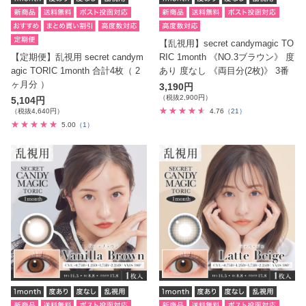
【乱視用】secret candymagic TO
【定期便】乱視用 secret candym
RIC 1month 《NO.3ブラウン》 度
agic TORIC 1month 合計4枚（ 2
あり 度なし 《両目分(2枚)》 3番
ヶ月分 ）
3,190円
（税抜2,900円）
5,104円
（税抜4,640円）
4.76
（21）
5.00
（1）