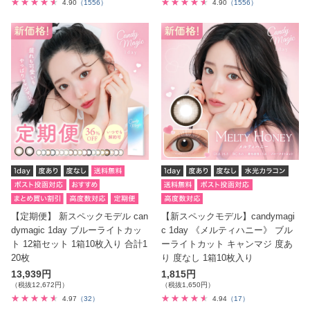
4.90
（1556）
4.90
（1556）
【定期便】 新スペックモデル can
【新スペックモデル】candymagi
dymagic 1day ブルーライトカッ
c 1day 《メルティハニー》 ブル
ト 12箱セット 1箱10枚入り 合計1
ーライトカット キャンマジ 度あ
20枚
り 度なし 1箱10枚入り
13,939円
1,815円
（税抜12,672円）
（税抜1,650円）
4.97
（32）
4.94
（17）