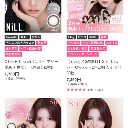
ØTHER 1month《ニル》 アザー
【もれなく2箱無料】SIE. 1day
度あり 度なし 《両目分(2枚)》
シー 6箱セット1箱10枚入り 合計
60枚
1,760円
（税抜1,600円）
7,392円
（税抜6,720円）
4.91
（331）