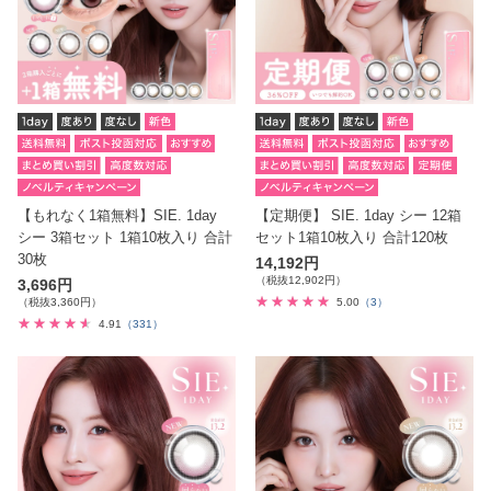
【もれなく1箱無料】SIE. 1day
【定期便】 SIE. 1day シー 12箱
シー 3箱セット 1箱10枚入り 合計
セット1箱10枚入り 合計120枚
30枚
14,192円
（税抜12,902円）
3,696円
（税抜3,360円）
5.00
（3）
4.91
（331）