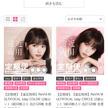
のカラコンを取り揃えています。ご自身の瞳に合ったDIAで、理想
続きを読む
の目元を実現し、魅力的なスタイルを楽しんでください。
【定期便】【遠近両用】ReVIA M
【定期便】【遠近両用】ReVIA M
ULTIFOCAL 1day COLOR 12箱セ
ULTIFOCAL 1day CIRCLE 12箱セ
ット 1箱10枚入り 合計120枚 全度
ット 1箱10枚入り 合計120枚 全度