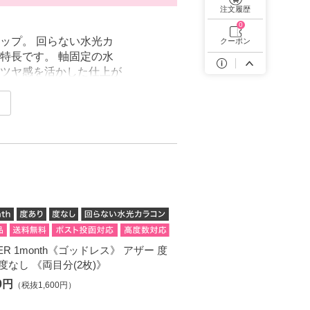
遠近両用カラコン 1day商品一覧を見る
注文履歴
0
ップ。 回らない水光カ
クーポン
特長です。 軸固定の水
ツヤ感を活かした仕上が
も適しています。 ブラ
LilMe、RIARIAなど
を選択可能。 水光カラ
しみください。
ER 1month《ゴッドレス》 アザー 度
度なし 《両目分(2枚)》
60円
（税抜1,600円）