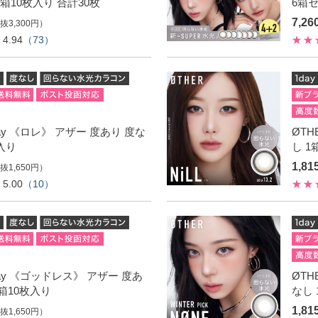
1箱10枚入り 合計30枚
6箱セ
7,2
抜3,300円）
4.94
（73）
day 《ロレ》 アザー 度あり 度な
ØTH
枚入り
し 1
1,8
抜1,650円）
5.00
（10）
day 《ゴッドレス》 アザー 度あ
ØTH
1箱10枚入り
なし 
1,8
抜1,650円）