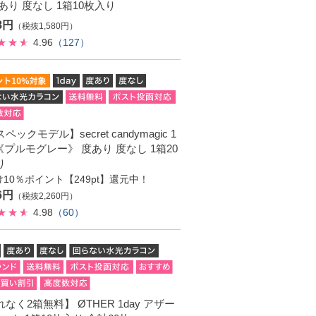
あり 度なし 1箱10枚入り
38円
（税抜1,580円）
4.96
（127）
ペックモデル】secret candymagic 1
 《プルモグレー》 度あり 度なし 1箱20
り
10％ポイント【249pt】還元中！
86円
（税抜2,260円）
4.98
（60）
なく2箱無料】 ØTHER 1day アザー