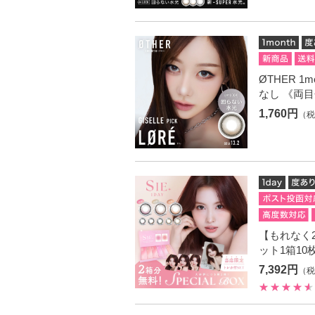
ØTHER 1
なし 《両目
1,760円
（税
【もれなく2箱
ット1箱10
7,392円
（税