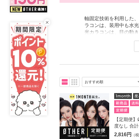
軸固定技術を利用した、
ラコンは、装用中も水光
光カラコンは、目の動き
りをキープ。メイクや撮
ンド直営の公式ショップであ
人気ブランドの回らない
コンならではの透明感と
【定期便】ØT
度なし 合計
2,816円
（税