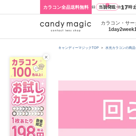
0
17
カラコン全品送料無料
当日発送
時ま
ログイン・新規会員登録
買い物カゴ
カラコン・サー
1day
2week
キャンディーマジックTOP
水光カラコンの商品