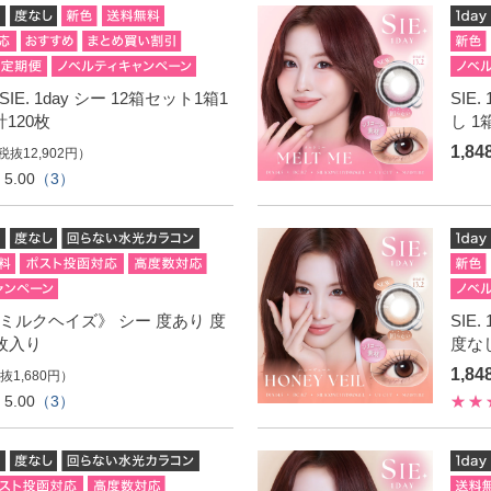
IE. 1day シー 12箱セット1箱1
SIE
計120枚
し 1
1,8
税抜12,902円）
5.00
（3）
ay《ミルクヘイズ》 シー 度あり 度
SIE
0枚入り
度なし
1,8
抜1,680円）
5.00
（3）