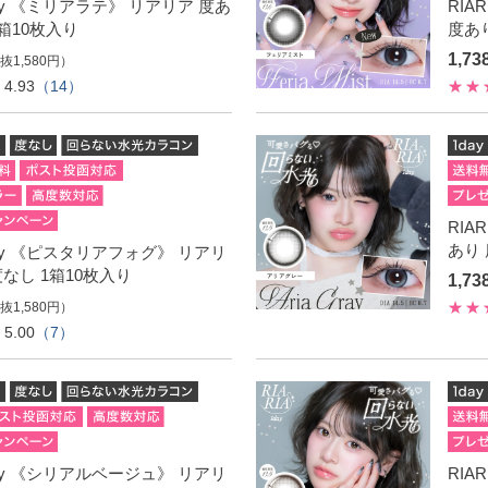
1day 《ミリアラテ》 リアリア 度あ
RIA
1箱10枚入り
度あり
1,7
抜1,580円）
4.93
（14）
RIA
あり 
1day 《ピスタリアフォグ》 リアリ
度なし 1箱10枚入り
1,7
抜1,580円）
5.00
（7）
1day 《シリアルベージュ》 リアリ
RIA