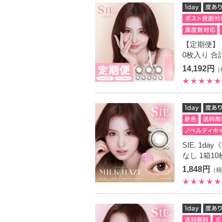
【定期便】 S
0枚入り 合
14,192円
（
SIE. 1d
なし 1箱1
1,848円
（税