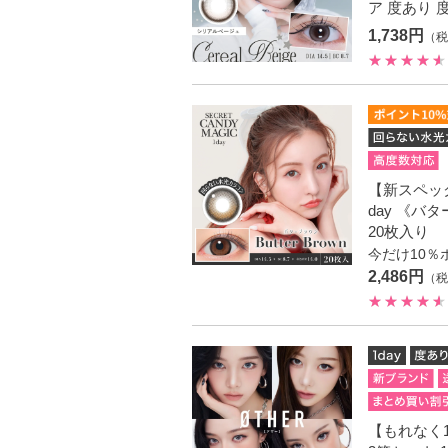
ア 度あり 
1,738円
（税
【新スペックモデ
day 《バ
20枚入り
今だけ10％
2,486円
（税
【もれなく1箱