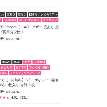
ER 1month《ニル》 アザー 度あり 度
《両目分(2枚)》
60円
（税抜1,600円）
なく1箱無料】SIE. 1day シー 3箱セ
1箱10枚入り 合計30枚
96円
（税抜3,360円）
4.91
（331）