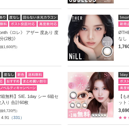
month《ロレ》 アザー 度あり 度
ØTH
分(2枚)》
なし 
1,7
抜1,600円）
無料】SIE. 1day シー 6箱セ
【もれ
枚入り 合計60枚
ット 
3,6
抜6,720円）
4.91
（331）