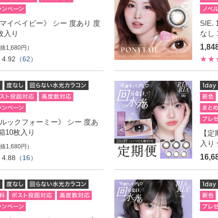
ay《マイベイビー》 シー 度あり 度
SIE
0枚入り
なし 
1,8
抜1,680円）
4.92
（62）
ay《ルックフォーミー》 シー 度あ
1箱10枚入り
【定期
入り 
抜1,680円）
16,6
4.88
（16）