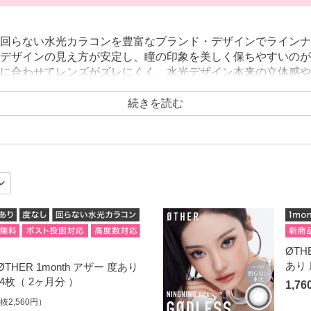
回らない水光カラコンを豊富なブランド・デザインでラインナ
デザインの見え方が安定し、瞳の印象を美しく保ちやすいのが
に合わせてレンズがズレにくく、水光デザイン本来の立体感や
影、長時間の使用など、見え方の安定性を重視したいシーンに
るcandy magic（キャンディーマジック）の通販なら、 SIE.や
続きを読む
水光カラコンを比較しながら、自分に合ったデザインやサイズ
、軸固定による安定感を両立したカラコンで、理想の瞳をお楽
ØTH
あり 
HER 1month アザー 度あり
4枚（ 2ヶ月分 ）
1,7
抜2,560円）