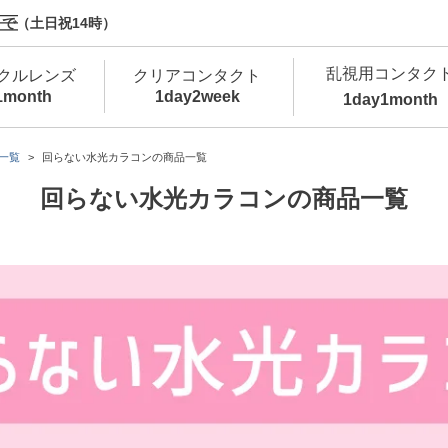
で（土日祝14時）
乱視用コンタク
クルレンズ
クリアコンタクト
1month
1day
2week
1day
1month
新商品
新商品
新商品
新商品
新商品
高含水
低
一覧
回らない水光カラコンの商品一覧
回らない水光カラコンの商品一覧
新商品
新商品
新商品
カラコン・サークルレンズ 1day 商品一覧を
カ
クリアコンタクトレンズ 1day 商品一覧を
カ