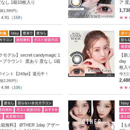
度なし 1箱10枚入り
ア 度
1,7
抜1,580円）
4.91
（158）
ル】secret candymagic 1
【新ス
ターブラウン》 度あり 度なし 1箱
day
枚入
ポイント【249pt】還元中！
今だけ
2,4
抜2,260円）
4.98
（106）
無料】 ØTHER 1day アザー
【もれ